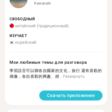
Kawasaki
СВОБОДНЫЙ
китайский (традиционный)
ИЗУЧАЕТ
корейский
Мои любимые темы для разговора
學習語言可以聊各自國家的文化，旅行 還有喜歡的
偶像，各自喜歡的興趣、經...
Развернуть
Скачать приложение