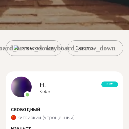
oard_arrow_down
keyboard_arrow_down
японский
Окасито
H.
NEW
Kobe
СВОБОДНЫЙ
китайский (упрощенный)