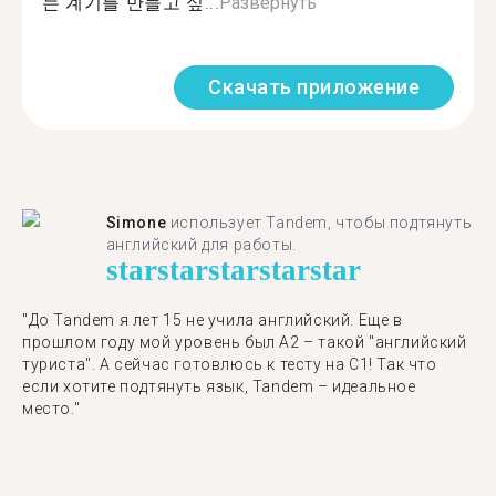
는 계기를 만들고 싶...
Развернуть
Скачать приложение
Simone
использует Tandem, чтобы подтянуть
английский для работы.
star
star
star
star
star
"До Tandem я лет 15 не учила английский. Еще в
прошлом году мой уровень был A2 – такой "английский
туриста". А сейчас готовлюсь к тесту на C1! Так что
если хотите подтянуть язык, Tandem – идеальное
место."