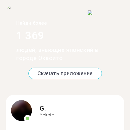
Найди более
1 369
людей, знающих японский в
городе Окасито
Скачать приложение
G.
Yokote