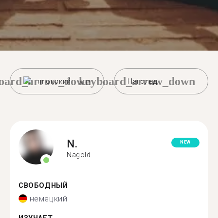
oard_arrow_down
keyboard_arrow_down
японский
Нагольд
N.
NEW
Nagold
СВОБОДНЫЙ
немецкий