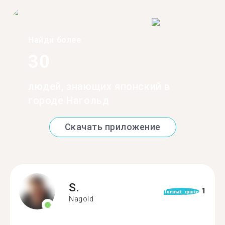
Найди более
30
людей, знающих японский в
городе Нагольд
Скачать приложение
S.
1
format_quote
Nagold