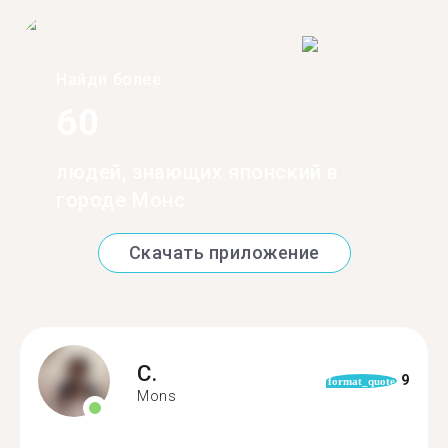
Найди более
60
людей, знающих японский в
городе Монс
Скачать приложение
C.
9
format_quote
Mons