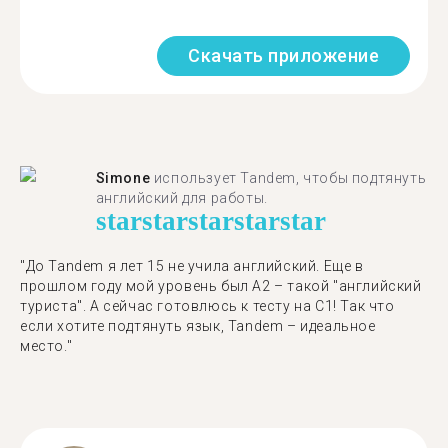
Скачать приложение
Simone
использует Tandem, чтобы подтянуть
английский для работы.
star
star
star
star
star
"До Tandem я лет 15 не учила английский. Еще в
прошлом году мой уровень был A2 – такой "английский
туриста". А сейчас готовлюсь к тесту на C1! Так что
если хотите подтянуть язык, Tandem – идеальное
место."