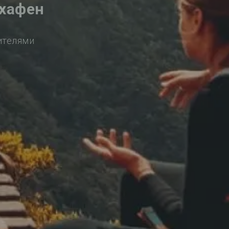
схафен
ителями