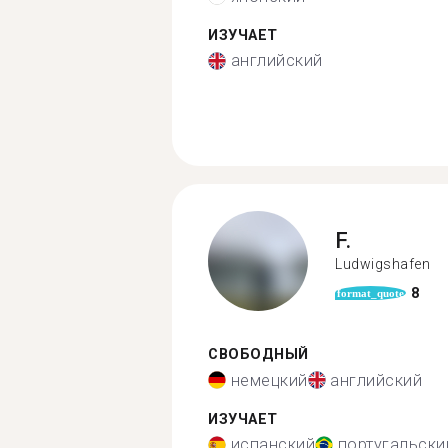
ИЗУЧАЕТ
английский
F.
Ludwigshafen
8
format_quote
СВОБОДНЫЙ
немецкий
английский
ИЗУЧАЕТ
испанский
португальски