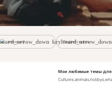
board_arrow_down
keyboard_arrow_down
японский
Людвигсхафен
Мои любимые темы для 
Cultures,animals,hobbys,wha