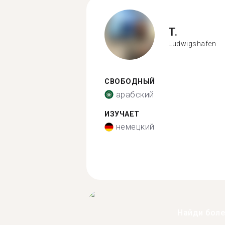
T.
Ludwigshafen
СВОБОДНЫЙ
арабский
ИЗУЧАЕТ
немецкий
Найди бол