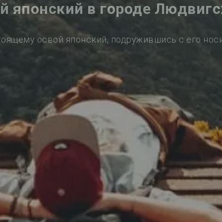
й японский в городе Людвиг
тоящему освой японский, подружившись с его нос