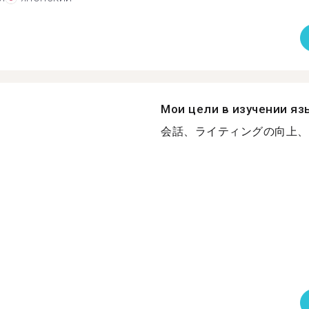
Мои цели в изучении яз
会話、ライティングの向上、目標