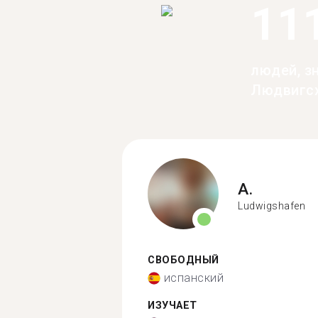
11
людей, з
Людвигс
A.
Ludwigshafen
СВОБОДНЫЙ
испанский
ИЗУЧАЕТ