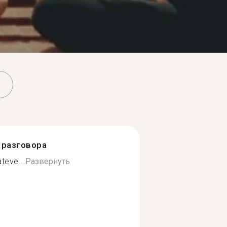
разговора
teve...
Развернуть