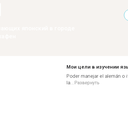
1
нающих японский в городе
хафен
Мои цели в изучении яз
Poder manejar el alemán o it
la...
Развернуть