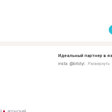
Идеальный партнер в я
insta: @bitstyl...
Развернуть
й
японский