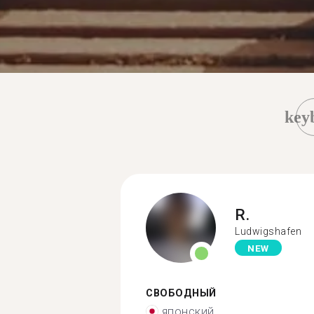
key
R.
Ludwigshafen
NEW
СВОБОДНЫЙ
японский