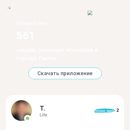
Найди более
561
людей, знающих японский в
городе Лилль
Скачать приложение
T.
2
format_quote
Lille