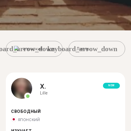
oard_arrow_down
keyboard_arrow_down
японский
Лилль
X.
NEW
Lille
СВОБОДНЫЙ
японский