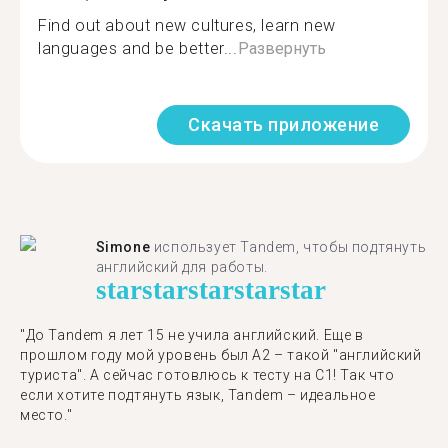
Find out about new cultures, learn new
languages and be better...
Развернуть
Скачать приложение
Simone
использует Tandem, чтобы подтянуть
английский для работы.
star
star
star
star
star
"До Tandem я лет 15 не учила английский. Еще в
прошлом году мой уровень был A2 – такой "английский
туриста". А сейчас готовлюсь к тесту на C1! Так что
если хотите подтянуть язык, Tandem – идеальное
место."