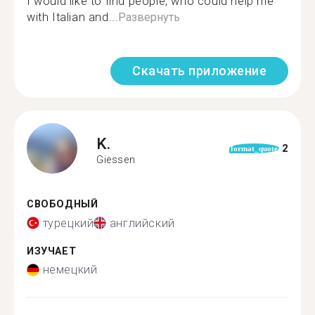
I would like to find people, who could help me
with Italian and...
Развернуть
Скачать приложение
K.
2
format_quote
Giessen
СВОБОДНЫЙ
турецкий
английский
ИЗУЧАЕТ
немецкий