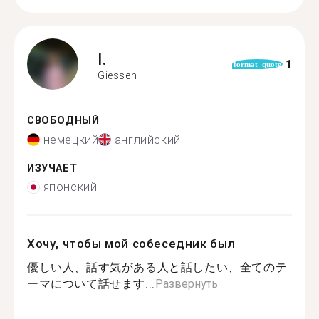
I.
1
format_quote
Giessen
СВОБОДНЫЙ
немецкий
английский
ИЗУЧАЕТ
японский
Хочу, чтобы мой собеседник был
優しい人、話す気がある人と話したい、全てのテ
ーマについて話せます...
Развернуть