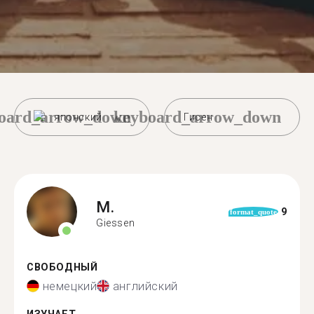
oard_arrow_down
keyboard_arrow_down
японский
Гисен
M.
9
format_quote
Giessen
СВОБОДНЫЙ
немецкий
английский