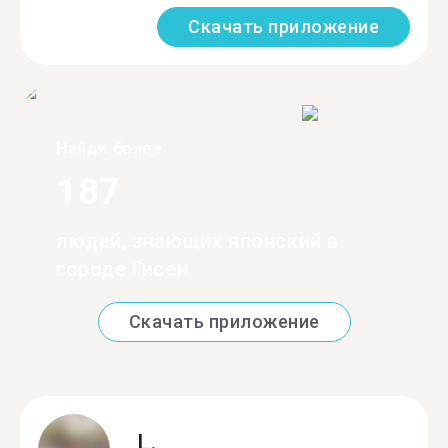
Скачать приложение
Найди более
187
людей, знающих японский в
городе Гисен
Скачать приложение
L.