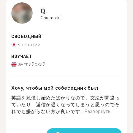
Q.
Chigasaki
СВОБОДНЫЙ
японский
ИЗУЧАЕТ
английский
Хочу, чтобы мой собеседник был
英語を勉強し始めたばかりなので、文法が間違っ
ていたり、返信が遅くなってしまうと思うのでそ
れでも嫌がらない方が良いです...
Развернуть