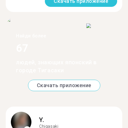
Скачать приложение
Найди более
67
людей, знающих японский в
городе Тигасаки
Скачать приложение
Y.
Chigasaki