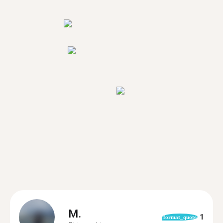
M.
1
format_quote