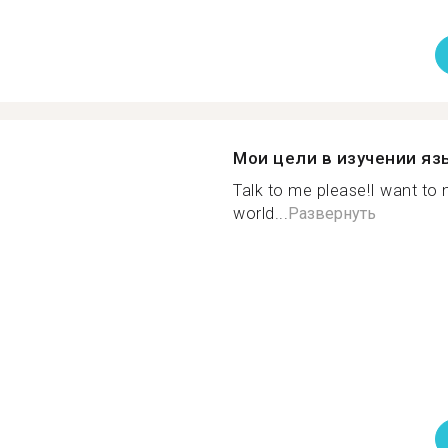
Мои цели в изучении яз
Talk to me please!I want to 
world...
Развернуть