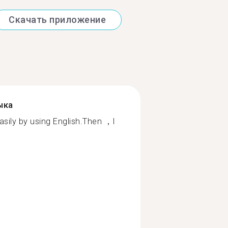
Скачать приложение
ыка
asily by using English.Then ，I