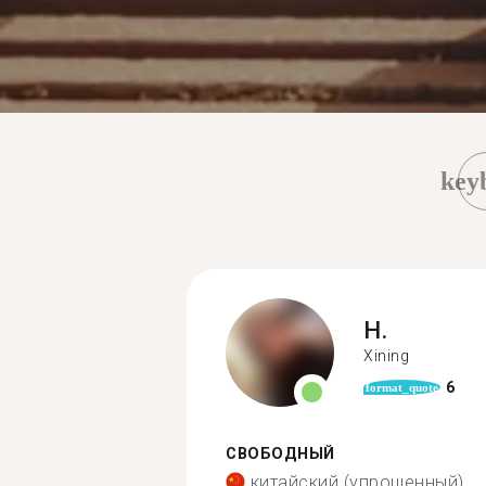
key
H.
Xining
6
format_quote
СВОБОДНЫЙ
китайский (упрощенный)