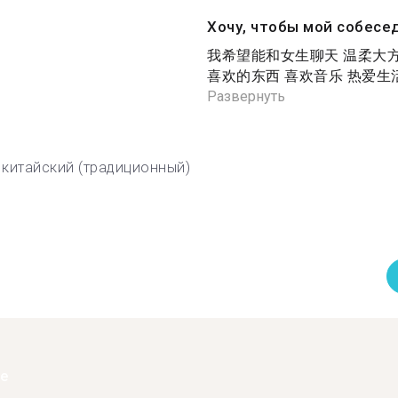
Хочу, чтобы мой собесе
我希望能和女生聊天 温柔大方
喜欢的东西 喜欢音乐 热爱生活
Развернуть
китайский (традиционный)
ее