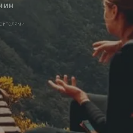
нин
осителями