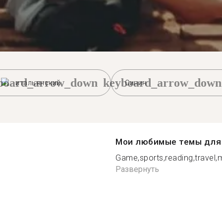
board_arrow_down
keyboard_arrow_down
итальянский
Синин
Мои любимые темы для 
Game,sports,reading,travel,m
Развернуть