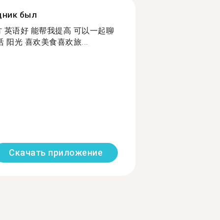
дник был
 英语好 能帮我提高 可以一起聊
 阳光 喜欢美食喜欢旅...
Скачать приложение