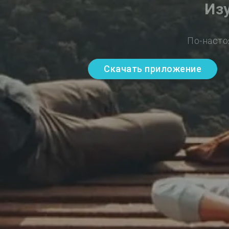
Из
По-насто
Скачать приложение