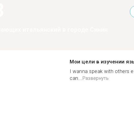
3
нающих итальянский в городе Синин
Мои цели в изучении яз
I wanna speak with others e
can...
Развернуть