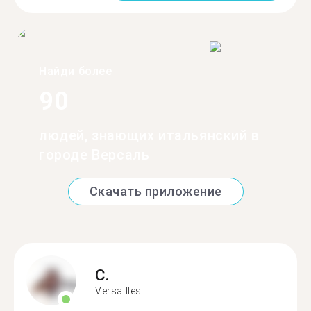
Найди более
90
людей, знающих итальянский в
городе Версаль
Скачать приложение
C.
Versailles