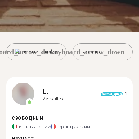
oard_arrow_down
keyboard_arrow_down
итальянский
Версаль
L.
1
format_quote
Versailles
СВОБОДНЫЙ
итальянский
французский