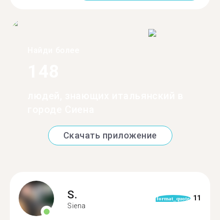
Найди более
148
людей, знающих итальянский в
городе Сиена
Скачать приложение
S.
11
format_quote
Siena