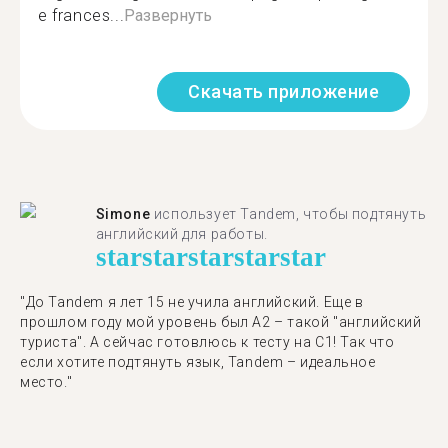
e frances...
Развернуть
Скачать приложение
Simone
использует Tandem, чтобы подтянуть
английский для работы.
star
star
star
star
star
"До Tandem я лет 15 не учила английский. Еще в
прошлом году мой уровень был A2 – такой "английский
туриста". А сейчас готовлюсь к тесту на C1! Так что
если хотите подтянуть язык, Tandem – идеальное
место."