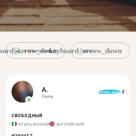
oard_arrow_down
keyboard_arrow_down
итальянский
Сиена
A.
2
format_quote
Siena
СВОБОДНЫЙ
итальянский
английский