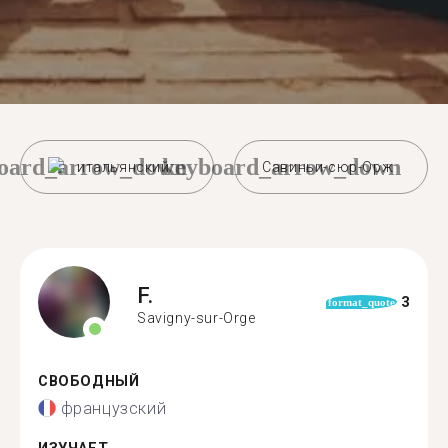
oard_arrow_down
keyboard_arrow_down
итальянский
Савиньи-сюр-Орж
F.
3
format_quote
Savigny-sur-Orge
СВОБОДНЫЙ
французский