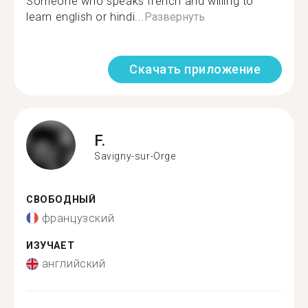
Someone who speaks french and willing to
learn english or hindi...
Развернуть
Скачать приложение
F.
Savigny-sur-Orge
СВОБОДНЫЙ
французский
ИЗУЧАЕТ
английский