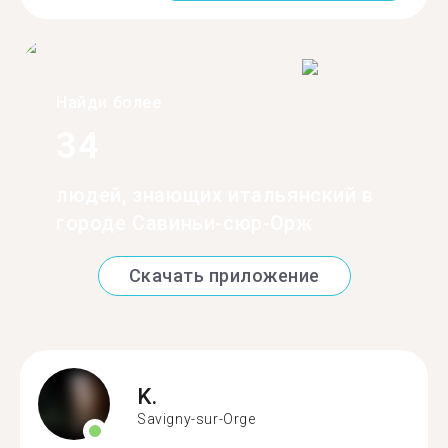
Найди более
34
людей, знающих итальянский в
городе Савиньи-сюр-Орж
Скачать приложение
K.
Savigny-sur-Orge