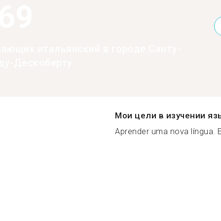
369
нающих итальянский в городе Санту-
ду-Дескоберту
Мои цели в изучении яз
Aprender uma nova língua. E