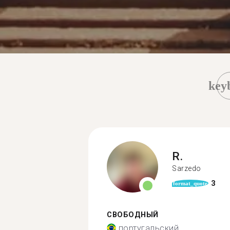
key
R.
Sarzedo
3
format_quote
СВОБОДНЫЙ
португальский