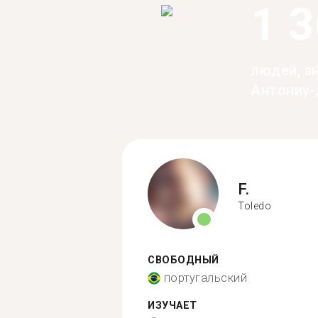
1 
людей, з
Антониу-
F.
Toledo
СВОБОДНЫЙ
португальский
ИЗУЧАЕТ