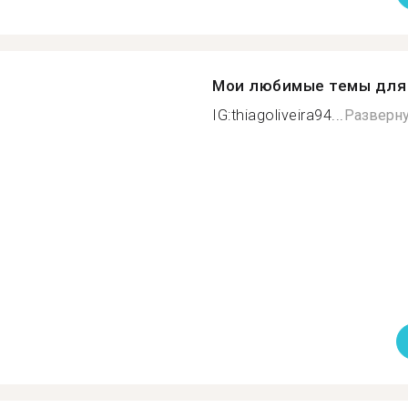
Мои любимые темы для 
IG:thiagoliveira94...
Разверну
a