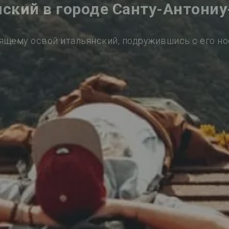
нский в городе Санту-Антониу
ящему освой итальянский, подружившись с его н