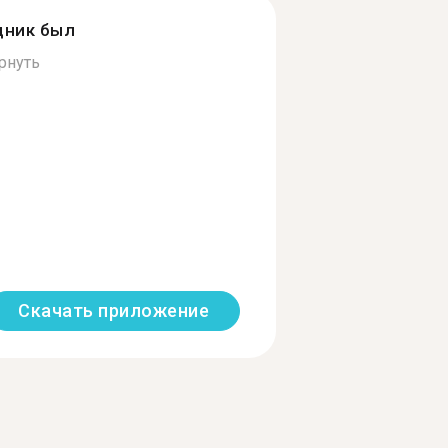
дник был
рнуть
Скачать приложение