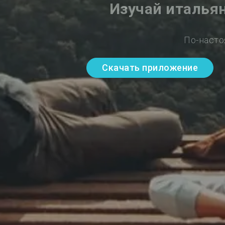
Изучай италья
По-насто
Скачать приложение