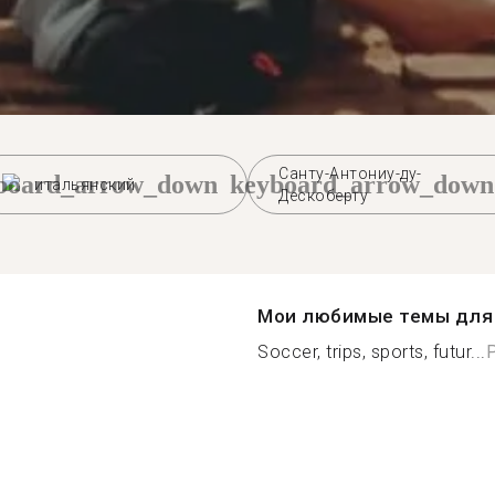
Санту-Антониу-ду-
board_arrow_down
keyboard_arrow_down
итальянский
Дескоберту
Мои любимые темы для 
Soccer, trips, sports, futur...