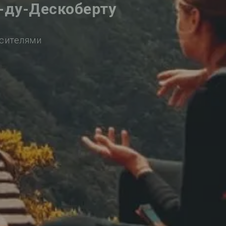
-ду-Дескоберту
осителями