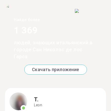
Найди более
1 369
людей, знающих итальянский в
городе Сан Николас де лос
Гарса
Скачать приложение
T.
Leon