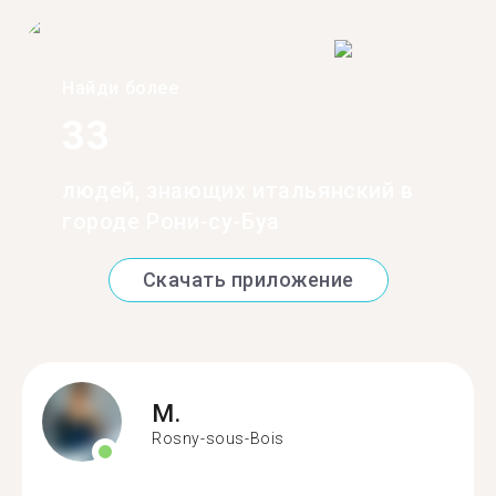
Найди более
33
людей, знающих итальянский в
городе Рони-су-Буа
Скачать приложение
M.
Rosny-sous-Bois