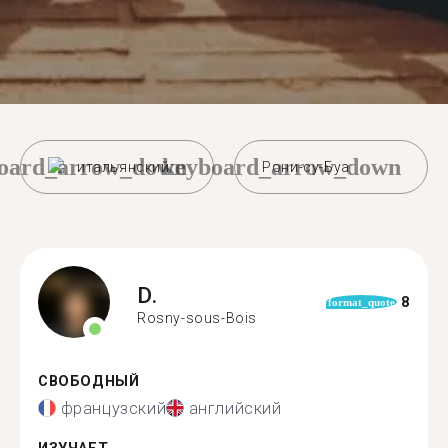
oard_arrow_down
keyboard_arrow_down
итальянский
Рони-су-Буа
D.
8
format_quote
Rosny-sous-Bois
СВОБОДНЫЙ
французский
английский