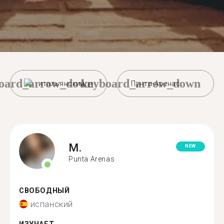
oard_arrow_down
keyboard_arrow_down
итальянский
Пунта-Аренас
M.
NEW
Punta Arenas
СВОБОДНЫЙ
испанский