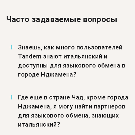
Часто задаваемые вопросы
Знаешь, как много пользователей
Tandem знают итальянский и
доступны для языкового обмена в
городе Нджамена?
Число пользователей в городе Нджамена,
Где еще в стране Чад, кроме города
знающих итальянский и доступных для
Нджамена, я могу найти партнеров
языкового обмена — 12.
для языкового обмена, знающих
итальянский?