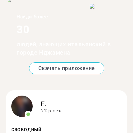
Найди более
30
людей, знающих итальянский в
городе Нджамена
Скачать приложение
E.
N'Djamena
СВОБОДНЫЙ