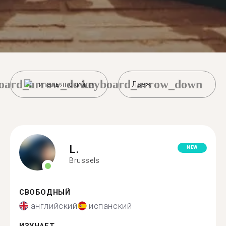
oard_arrow_down
keyboard_arrow_down
итальянский
Льеж
L.
NEW
Brussels
СВОБОДНЫЙ
английский
испанский