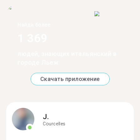
Найди более
1 369
людей, знающих итальянский в
городе Льеж
Скачать приложение
J.
Courcelles