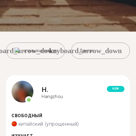
oard_arrow_down
keyboard_arrow_down
итальянский
Динси
H.
NEW
Hangzhou
СВОБОДНЫЙ
китайский (упрощенный)