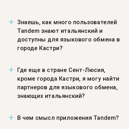
Знаешь, как много пользователей
Tandem знают итальянский и
доступны для языкового обмена в
городе Кастри?
Число пользователей в городе Кастри,
Где еще в стране Сент-Люсия,
знающих итальянский и доступных для
кроме города Кастри, я могу найти
языкового обмена — 1 369.
партнеров для языкового обмена,
знающих итальянский?
Также ты можешь найти тандем-партнеров,
В чем смысл приложения Tandem?
знающих итальянский, в этих городах:
%%randomCity%%.