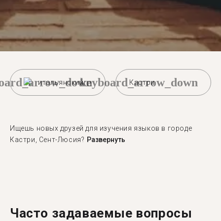
oard_arrow_down
keyboard_arrow_down
итальянский
Кастри
Ищешь новых друзей для изучения языков в городе
Кастри, Сент-Люсия?
Развернуть
Часто задаваемые вопросы