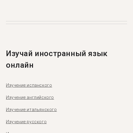
Tandem — это приложение для языкового
обмена, где пользователи обучают друг
друга своим родным языкам. Ежемесячно в
Tandem заходят более 500 тысяч человек, из
них 1 369 — из города Кастри.
Изучай иностранный язык
онлайн
Изучение испанского
Изучение английского
Изучение итальянского
Изучение русского