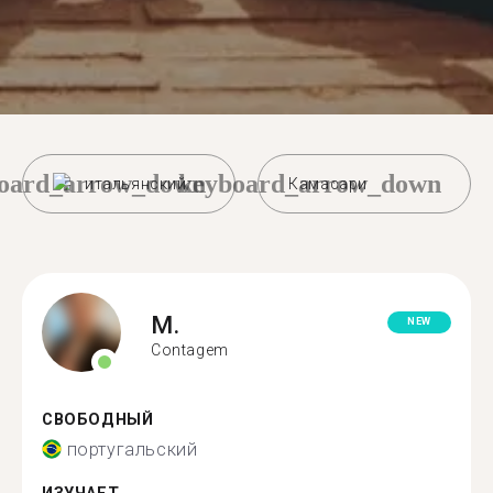
oard_arrow_down
keyboard_arrow_down
итальянский
Камасари
M.
NEW
Contagem
СВОБОДНЫЙ
португальский