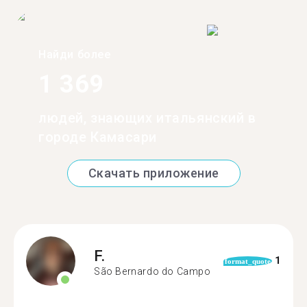
Найди более
1 369
людей, знающих итальянский в
городе Камасари
Скачать приложение
F.
1
format_quote
São Bernardo do Campo