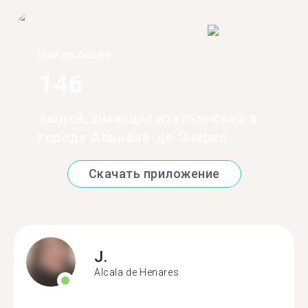
Найди более
146
людей, знающих итальянский в
городе Алькала-де-Энарес
Скачать приложение
J.
Alcala de Henares