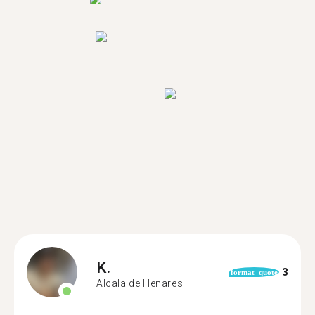
K.
3
format_quote
Alcala de Henares