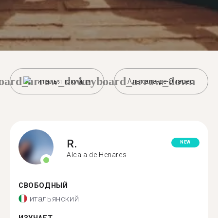
oard_arrow_down
keyboard_arrow_down
итальянский
Алькала-де-Энарес
R.
NEW
Alcala de Henares
СВОБОДНЫЙ
итальянский