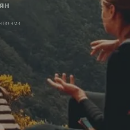
ян
сителями