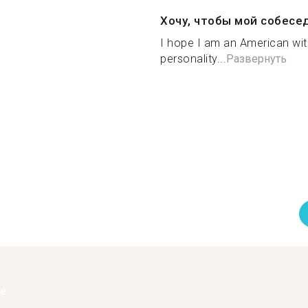
Хочу, чтобы мой собесе
I hope I am an American with
personality...
Развернуть
ее