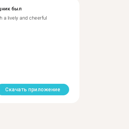
дник был
 a lively and cheerful
Скачать приложение