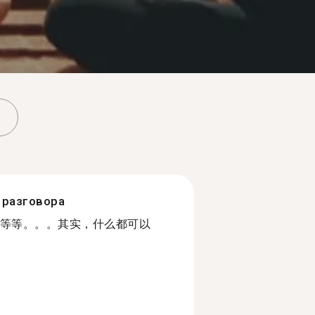
разговора
等等。。。其实，什么都可以