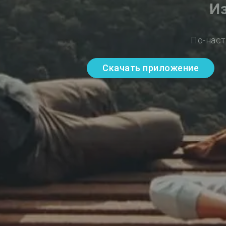
И
По-наст
Скачать приложение