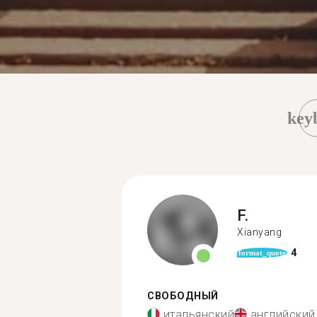
key
F.
Xianyang
4
format_quote
СВОБОДНЫЙ
итальянский
английский