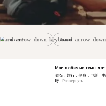
board_arrow_down
keyboard_arrow_down
немецкий
Сяньян
Мои любимые темы для 
做饭，旅行，健身，电影，书
呀...
Развернуть