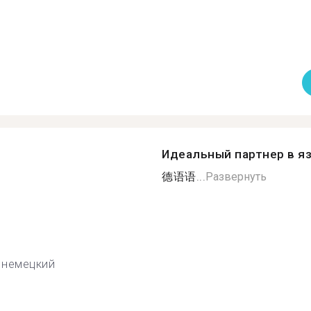
Идеальный партнер в я
德语语...
Развернуть
немецкий