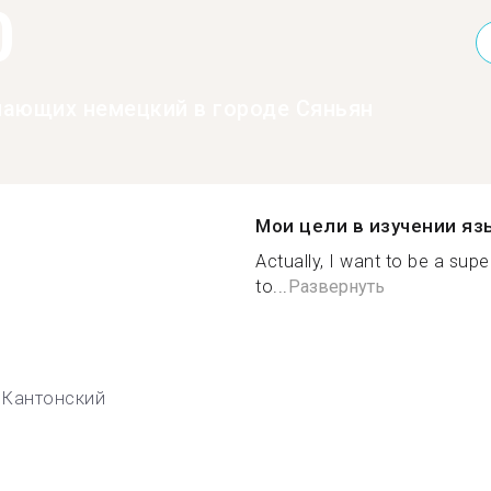
0
нающих немецкий в городе Сяньян
Мои цели в изучении яз
Actually, I want to be a sup
to...
Развернуть
Кантонский