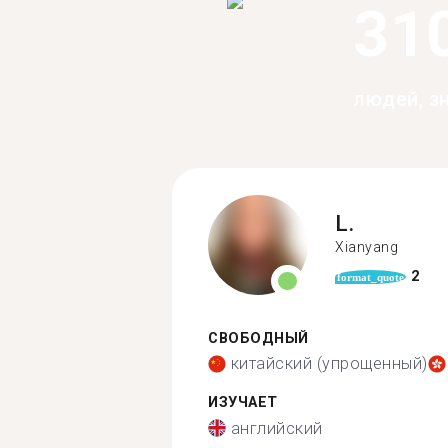
31
людей, з
L.
Xianyang
2
format_quote
СВОБОДНЫЙ
китайский (упрощенный)
ИЗУЧАЕТ
английский