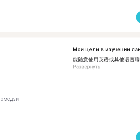
Мои цели в изучении яз
能随意使用英语或其他语言聊天
Развернуть
эмодзи