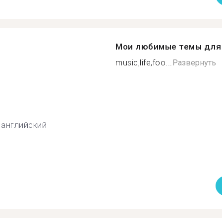
Мои любимые темы для 
music,life,foo...
Развернуть
английский