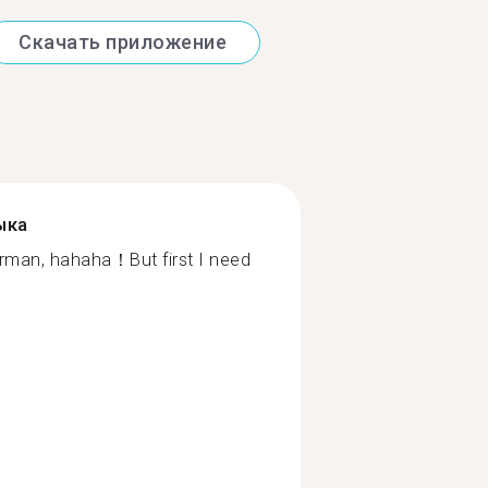
Скачать приложение
ыка
erman, hahaha！But first I need