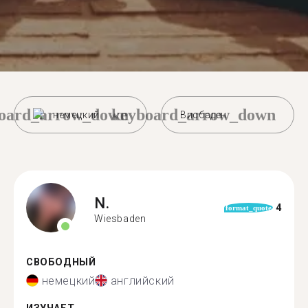
oard_arrow_down
keyboard_arrow_down
немецкий
Висбаден
N.
4
format_quote
Wiesbaden
СВОБОДНЫЙ
немецкий
английский