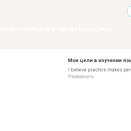
нающих немецкий в городе Виареджио
Мои цели в изучении яз
I believe practice makes perf
Развернуть