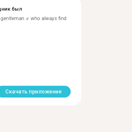
дник был
 gentleman ‍♂️ who always find
Скачать приложение