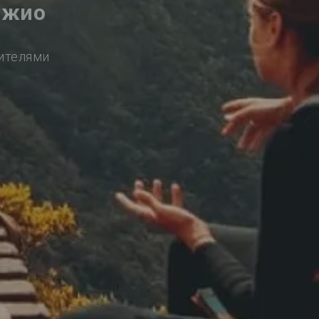
джио
сителями