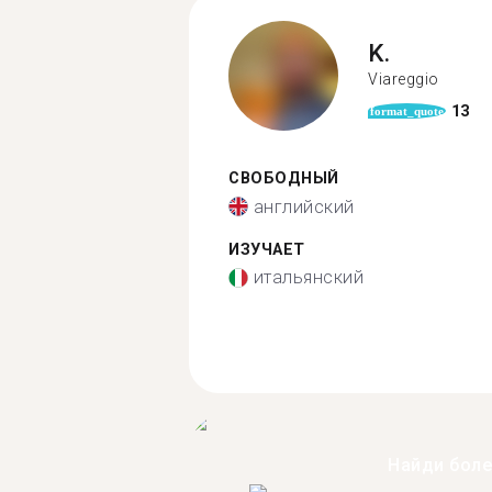
K.
Viareggio
13
format_quote
СВОБОДНЫЙ
английский
ИЗУЧАЕТ
итальянский
Найди бол