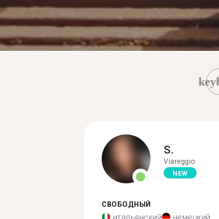
key
S.
Viareggio
NEW
СВОБОДНЫЙ
итальянский
немецкий