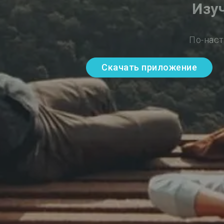
Изу
По-наст
Скачать приложение