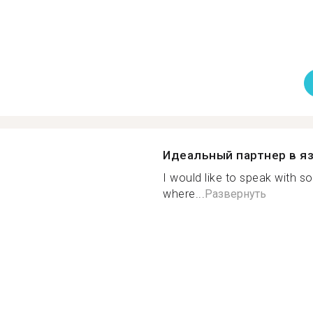
Идеальный партнер в я
I would like to speak with
where...
Развернуть