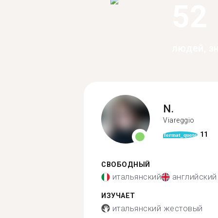
52
людей, з
N.
Viareggio
11
format_quote
СВОБОДНЫЙ
итальянский
английский
ИЗУЧАЕТ
итальянский жестовый