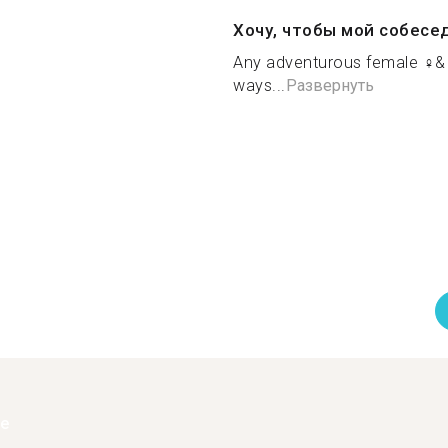
Хочу, чтобы мой собесе
Any adventurous female ‍♀️&
ways...
Развернуть
ее