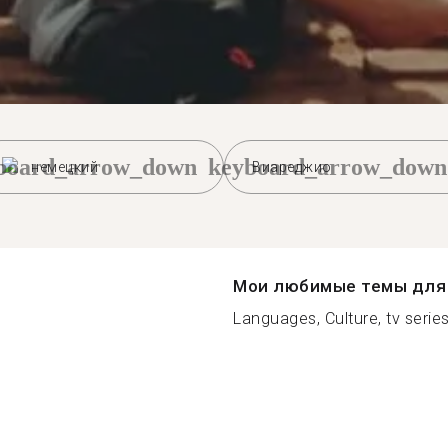
board_arrow_down
keyboard_arrow_down
немецкий
Виареджио
Мои любимые темы для 
Languages, Culture, tv series