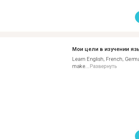
Мои цели в изучении яз
Learn English, French, Germ
make...
Развернуть