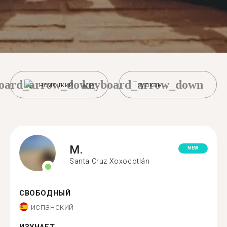
oard_arrow_down
keyboard_arrow_down
немецкий
Теуакан
M.
NEW
Santa Cruz Xoxocotlán
СВОБОДНЫЙ
испанский