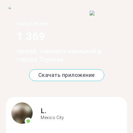
Найди более
1 369
людей, знающих немецкий в
городе Теуакан
Скачать приложение
L.
Mexico City