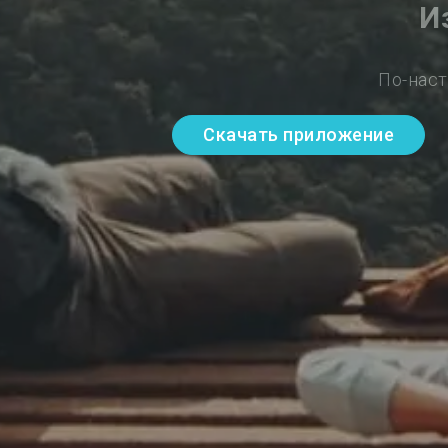
И
По-наст
Скачать приложение