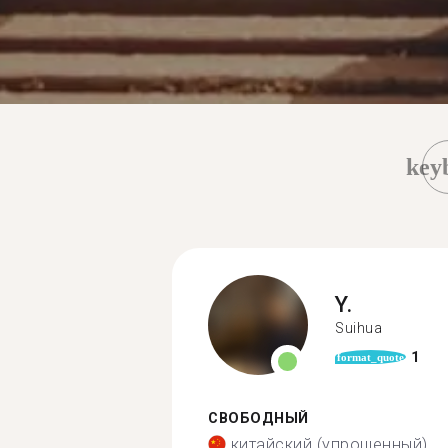
key
Y.
Suihua
1
format_quote
СВОБОДНЫЙ
китайский (упрощенный)