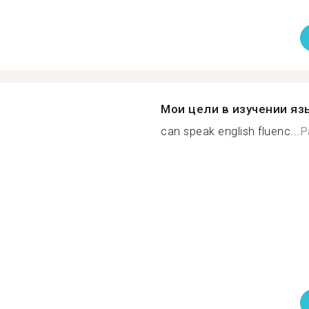
Мои цели в изучении яз
can speak english fluenc...
Р