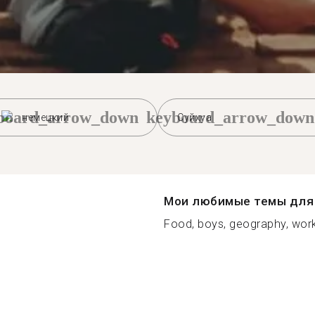
board_arrow_down
keyboard_arrow_down
немецкий
Суйхуа
Мои любимые темы для 
Food, boys, geography, work