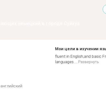
нающих немецкий в городе Суйхуа
Мои цели в изучении яз
fluent in English,and basic
languages....
Развернуть
английский