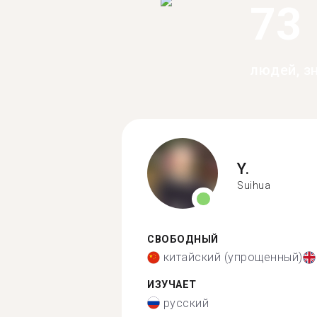
73
людей, з
Y.
Suihua
СВОБОДНЫЙ
китайский (упрощенный)
ИЗУЧАЕТ
русский