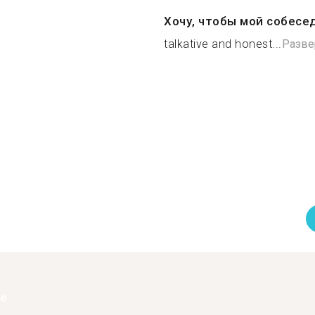
Хочу, чтобы мой собесе
talkative and honest...
Разве
ее