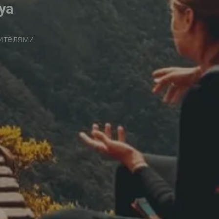
уа
сителями