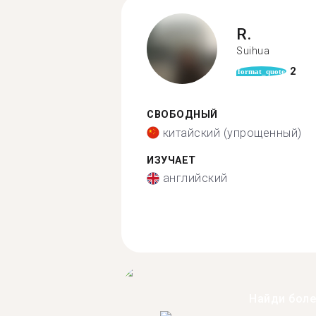
R.
Suihua
2
format_quote
СВОБОДНЫЙ
китайский (упрощенный)
ИЗУЧАЕТ
английский
Найди бол