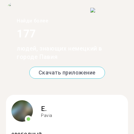
Найди более
177
людей, знающих немецкий в
городе Павия
Скачать приложение
E.
Pavia