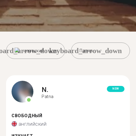
oard_arrow_down
keyboard_arrow_down
немецкий
Патна
N.
NEW
Patna
СВОБОДНЫЙ
английский