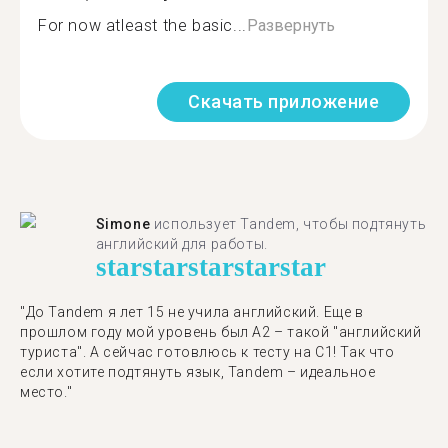
For now atleast the basic...
Развернуть
Скачать приложение
Simone
использует Tandem, чтобы подтянуть
английский для работы.
star
star
star
star
star
"До Tandem я лет 15 не учила английский. Еще в
прошлом году мой уровень был A2 – такой "английский
туриста". А сейчас готовлюсь к тесту на C1! Так что
если хотите подтянуть язык, Tandem – идеальное
место."