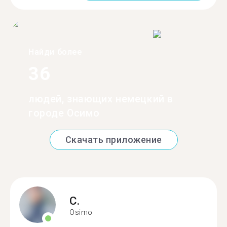
Найди более
36
людей, знающих немецкий в
городе Осимо
Скачать приложение
C.
Osimo