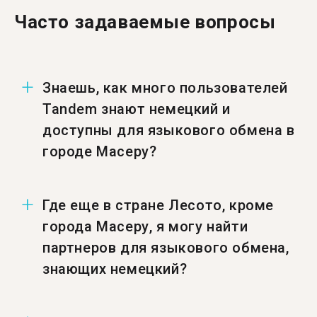
Часто задаваемые вопросы
Знаешь, как много пользователей
Tandem знают немецкий и
доступны для языкового обмена в
городе Масеру?
Число пользователей в городе Масеру,
Где еще в стране Лесото, кроме
знающих немецкий и доступных для
города Масеру, я могу найти
языкового обмена — 1.
партнеров для языкового обмена,
знающих немецкий?
Также ты можешь найти тандем-партнеров,