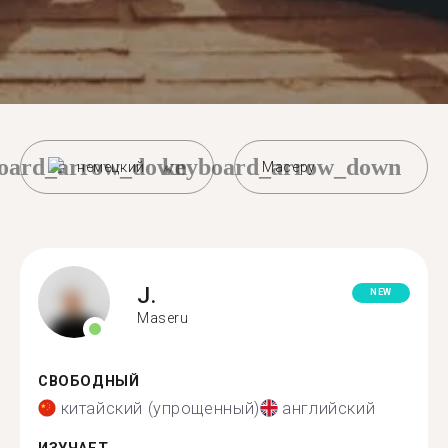
oard_arrow_down
keyboard_arrow_down
немецкий
Масеру
J.
NEW
Maseru
СВОБОДНЫЙ
китайский (упрощенный)
английский