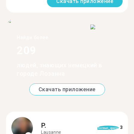
Скачать приложение
Найди более
209
людей, знающих немецкий в
городе Лозанна
Скачать приложение
P.
3
format_quote
Lausanne