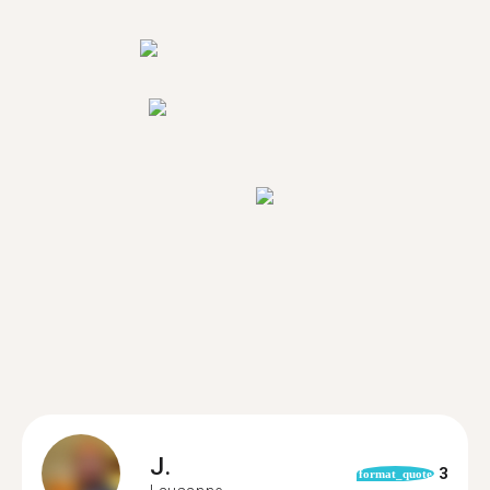
J.
3
format_quote