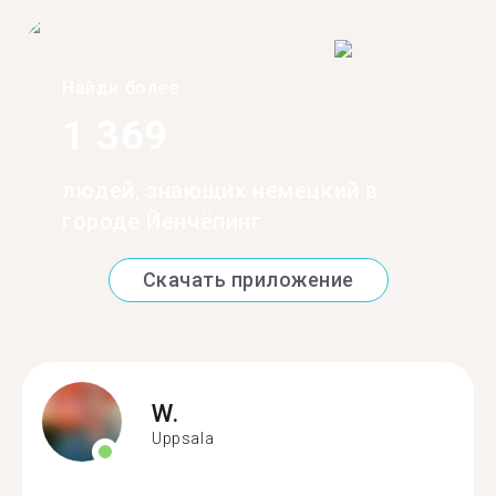
Найди более
1 369
людей, знающих немецкий в
городе Йёнчёпинг
Скачать приложение
W.
Uppsala