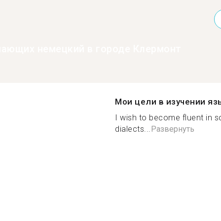
нающих немецкий в городе Клермонт
Мои цели в изучении яз
I wish to become fluent in s
dialects...
Развернуть