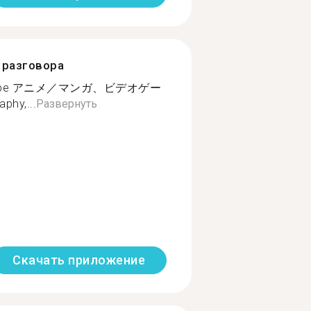
разговора
would be アニメ／マンガ、ビデオゲー
hy,...
Развернуть
Скачать приложение