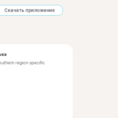
Скачать приложение
ыка
outhern region specific