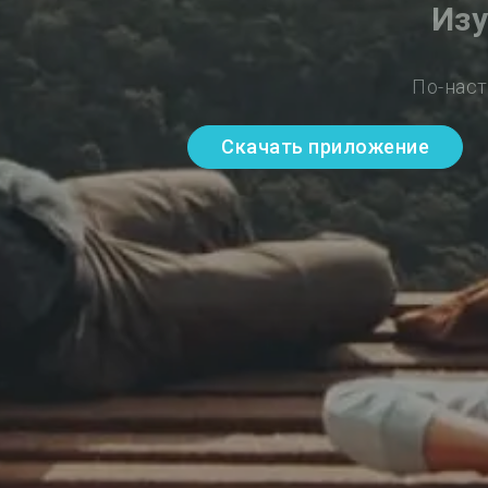
Изу
По-наст
Скачать приложение