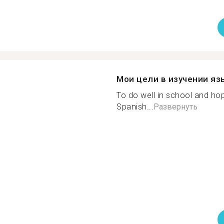
Мои цели в изучении яз
To do well in school and hop
Spanish...
Развернуть