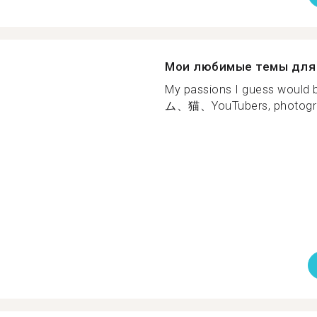
Мои любимые темы для 
My passions I guess 
ム、猫、YouTubers, photograp