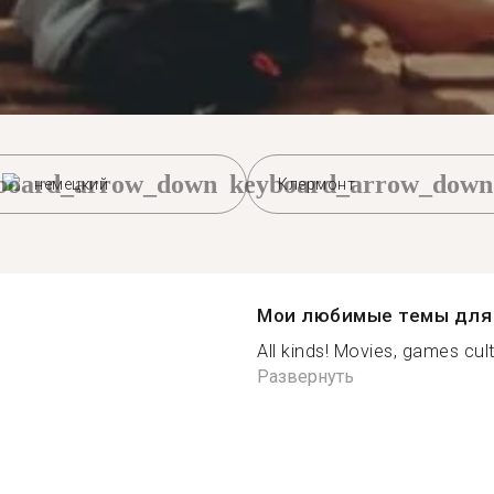
board_arrow_down
keyboard_arrow_down
немецкий
Клермонт
Мои любимые темы для 
All kinds! Movies, games cultur
Развернуть