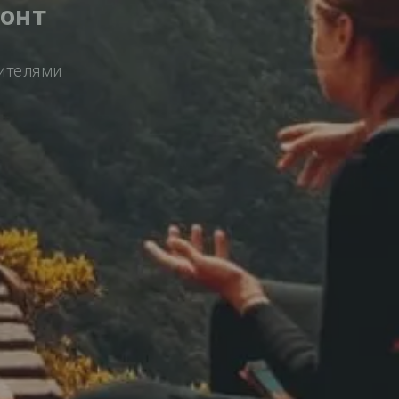
монт
сителями