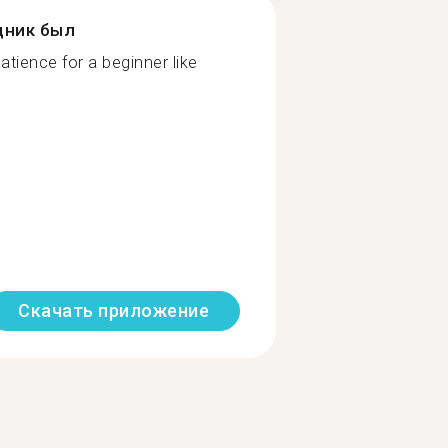
дник был
tience for a beginner like
Скачать приложение