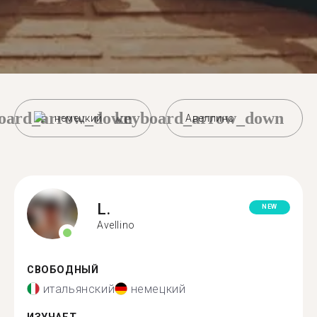
oard_arrow_down
keyboard_arrow_down
немецкий
Авеллино
L.
NEW
Avellino
СВОБОДНЫЙ
итальянский
немецкий