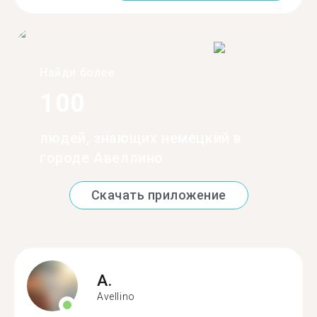
Найди более
100
людей, знающих немецкий в
городе Авеллино
Скачать приложение
A.
Avellino