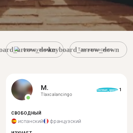
oard_arrow_down
keyboard_arrow_down
французский
Тласкалансинго
M.
1
format_quote
Tlaxcalancingo
СВОБОДНЫЙ
испанский
французский