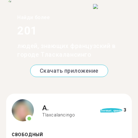
Найди более
201
людей, знающих французский в
городе Тласкалансинго
Скачать приложение
A.
3
format_quote
Tlaxcalancingo
СВОБОДНЫЙ