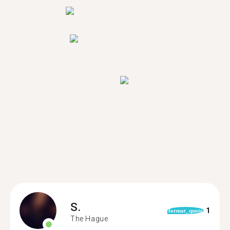
S.
1
format_quote
The Hague