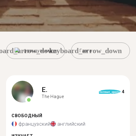
oard_arrow_down
keyboard_arrow_down
французский
Гаага
E.
4
format_quote
The Hague
СВОБОДНЫЙ
французский
английский