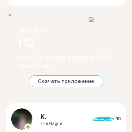
Найди более
182
людей, знающих французский в
городе Гаага
Скачать приложение
K.
10
format_quote
The Hague