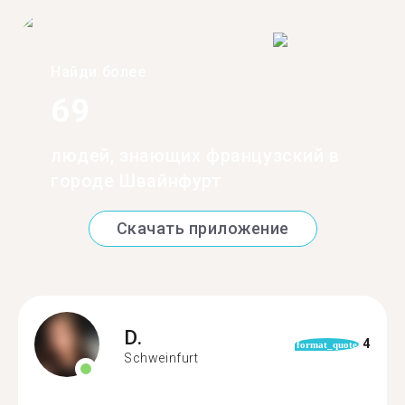
Найди более
69
людей, знающих французский в
городе Швайнфурт
Скачать приложение
D.
4
format_quote
Schweinfurt