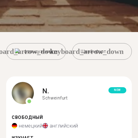
oard_arrow_down
keyboard_arrow_down
французский
Швайнфурт
N.
NEW
Schweinfurt
СВОБОДНЫЙ
немецкий
английский