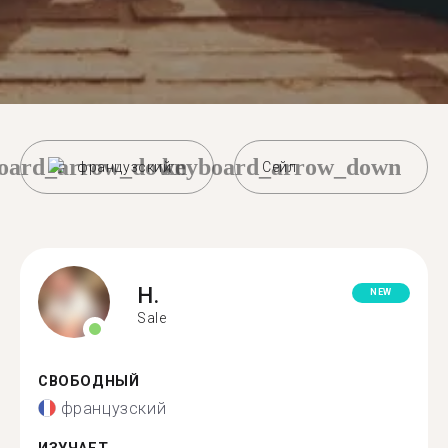
oard_arrow_down
keyboard_arrow_down
французский
Сейл
H.
NEW
Sale
СВОБОДНЫЙ
французский