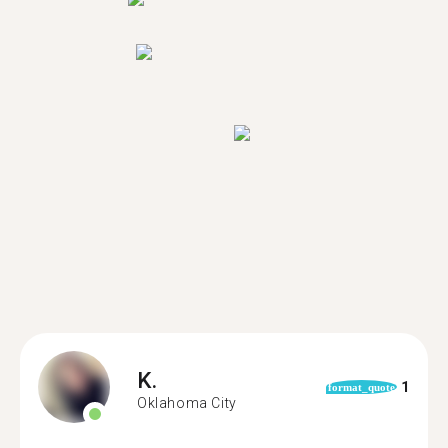
K.
1
format_quote
Oklahoma City