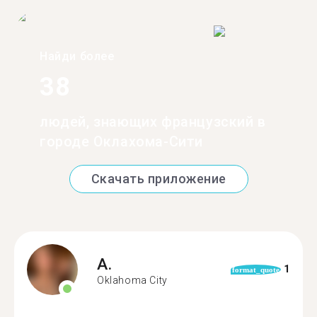
Найди более
38
людей, знающих французский в
городе Оклахома-Сити
Скачать приложение
A.
1
format_quote
Oklahoma City