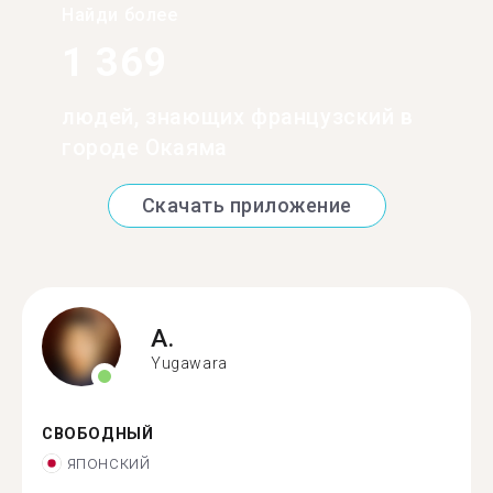
Найди более
1 369
людей, знающих французский в
городе Окаяма
Скачать приложение
A.
Yugawara
СВОБОДНЫЙ
японский