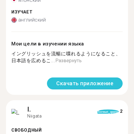
японский
ИЗУЧАЕТ
английский
Мои цели в изучении языка
イングリッシュを流暢に喋れるようになること、
日本語を広めるこ...
Развернуть
Скачать приложение
I.
2
format_quote
Niigata
СВОБОДНЫЙ