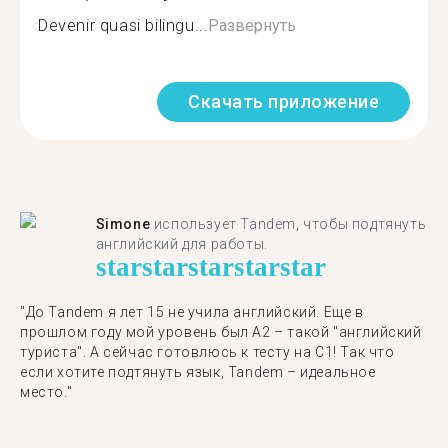
Devenir quasi bilingu...
Развернуть
Скачать приложение
Simone
использует Tandem, чтобы подтянуть
английский для работы.
star
star
star
star
star
"До Tandem я лет 15 не учила английский. Еще в
прошлом году мой уровень был A2 – такой "английский
туриста". А сейчас готовлюсь к тесту на C1! Так что
если хотите подтянуть язык, Tandem – идеальное
место."