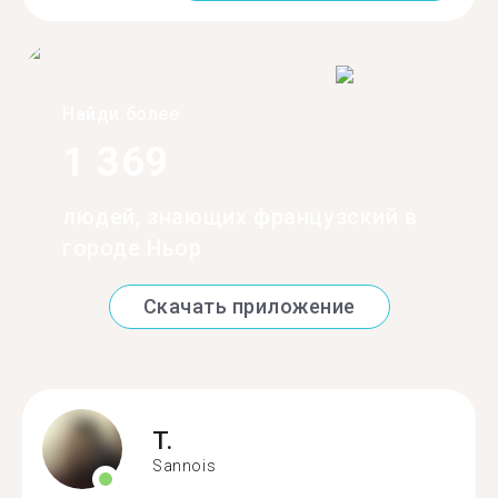
Найди более
1 369
людей, знающих французский в
городе Ньор
Скачать приложение
T.
Sannois