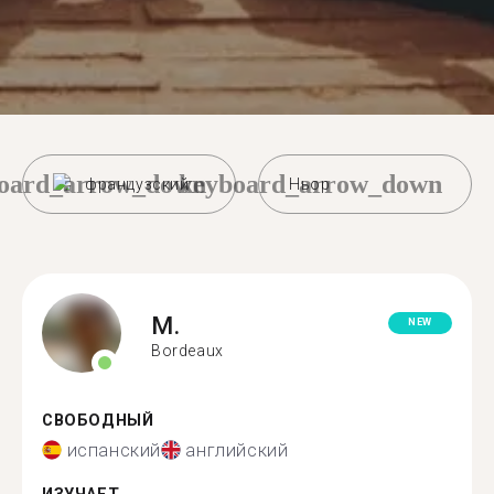
oard_arrow_down
keyboard_arrow_down
французский
Ньор
M.
NEW
Bordeaux
СВОБОДНЫЙ
испанский
английский