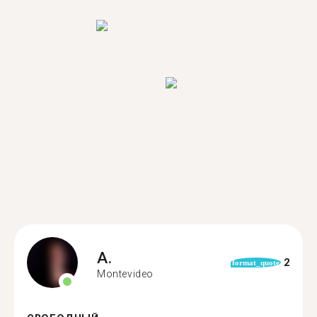
A.
2
format_quote
Montevideo