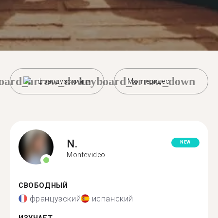
oard_arrow_down
keyboard_arrow_down
французский
Монтевидео
N.
NEW
Montevideo
СВОБОДНЫЙ
французский
испанский