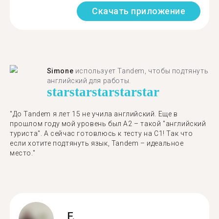
Скачать приложение
Simone
использует Tandem, чтобы подтянуть
английский для работы.
star
star
star
star
star
"До Tandem я лет 15 не учила английский. Еще в
прошлом году мой уровень был A2 – такой "английский
туриста". А сейчас готовлюсь к тесту на C1! Так что
если хотите подтянуть язык, Tandem – идеальное
место."
F.