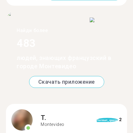
Найди более
483
людей, знающих французский в
городе Монтевидео
Скачать приложение
T.
2
format_quote
Montevideo