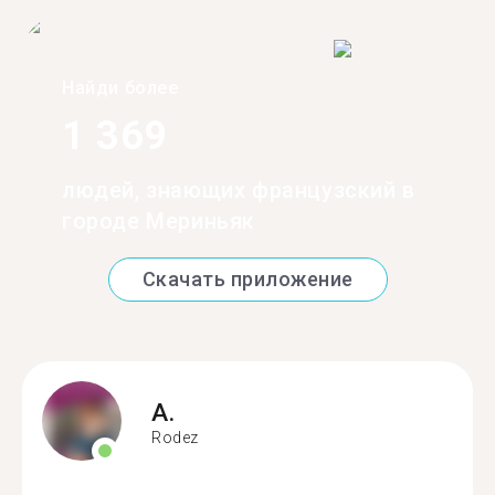
Найди более
1 369
людей, знающих французский в
городе Мериньяк
Скачать приложение
A.
Rodez