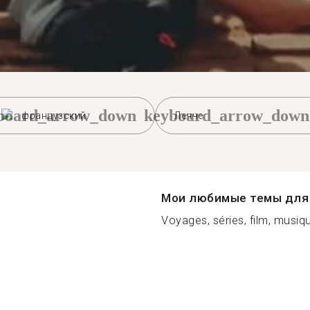
board_arrow_down
keyboard_arrow_down
французский
Лечче
Мои любимые темы для 
Voyages, séries, film, musique