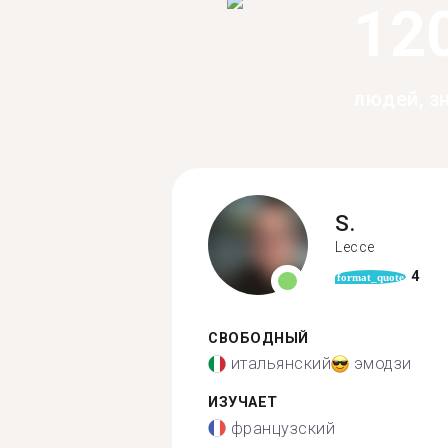
12
людей, з
S.
Lecce
4
format_quote
СВОБОДНЫЙ
итальянский
эмодзи
ИЗУЧАЕТ
французский