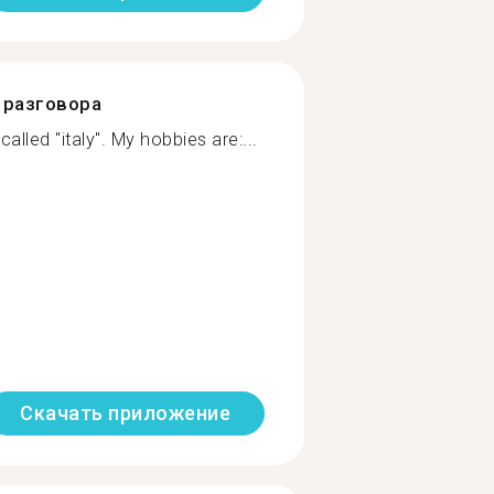
разговора
alled "italy". My hobbies are:...
Скачать приложение