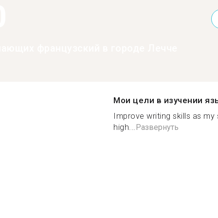
0
нающих французский в городе Лечче
Мои цели в изучении яз
Improve writing skills as my 
high...
Развернуть