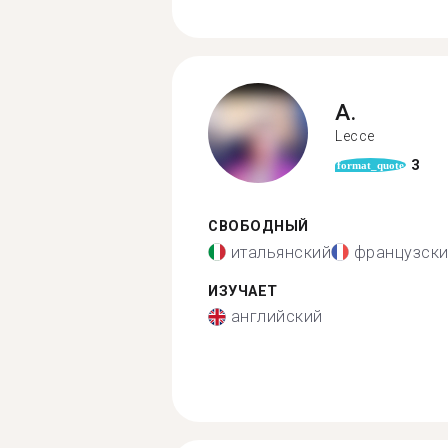
A.
Lecce
3
format_quote
СВОБОДНЫЙ
итальянский
французск
ИЗУЧАЕТ
английский