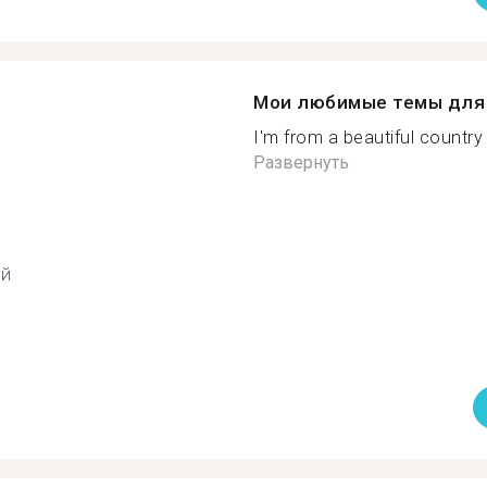
Мои любимые темы для 
I'm from a beautiful country c
Развернуть
ий