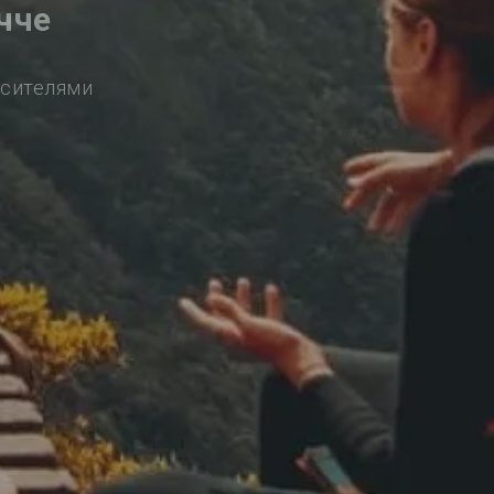
чче
осителями