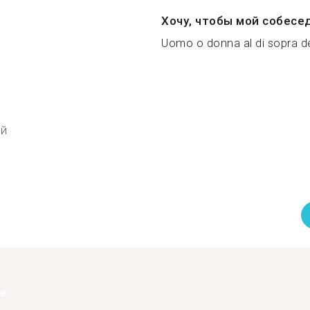
Хочу, чтобы мой собесе
Uomo o donna al di sopra de
ий
ее