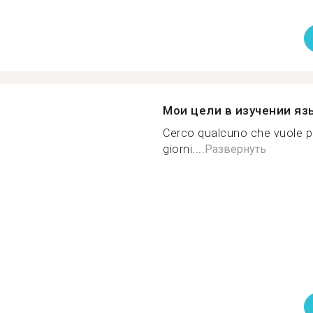
Мои цели в изучении яз
Cerco qualcuno che vuole parl
giorni....
Развернуть
й