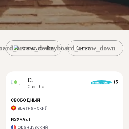
oard_arrow_down
keyboard_arrow_down
французский
Кантхо
C.
15
format_quote
Can Tho
СВОБОДНЫЙ
вьетнамский
ИЗУЧАЕТ
французский