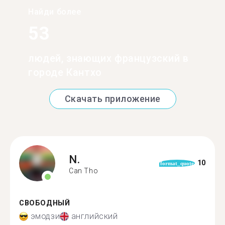
Найди более
53
людей, знающих французский в
городе Кантхо
Скачать приложение
N.
10
format_quote
Can Tho
СВОБОДНЫЙ
эмодзи
английский