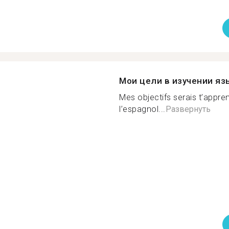
Мои цели в изучении яз
Mes objectifs serais t’appren
l’espagnol...
Развернуть