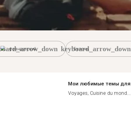
board_arrow_down
keyboard_arrow_down
французский
Булонь
Мои любимые темы для 
Voyages, Cuisine du mond...