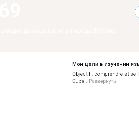
369
нающих французский в городе Булонь
Мои цели в изучении яз
Objectif : comprendre et se 
Cuba...
Развернуть