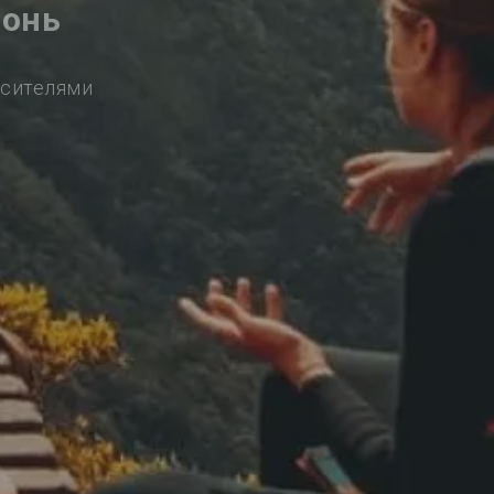
лонь
осителями