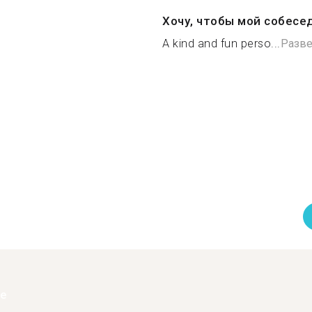
Хочу, чтобы мой собесе
A kind and fun perso...
Разве
ее