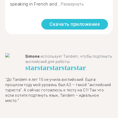
speaking in French and...
Развернуть
Скачать приложение
Simone
использует Tandem, чтобы подтянуть
английский для работы.
star
star
star
star
star
"До Tandem я лет 15 не учила английский. Еще в
прошлом году мой уровень был A2 – такой "английский
туриста". А сейчас готовлюсь к тесту на C1! Так что
если хотите подтянуть язык, Tandem – идеальное
место."