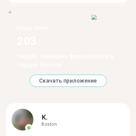
Найди более
203
людей, знающих французский в
городе Бостон
Скачать приложение
K.
Boston