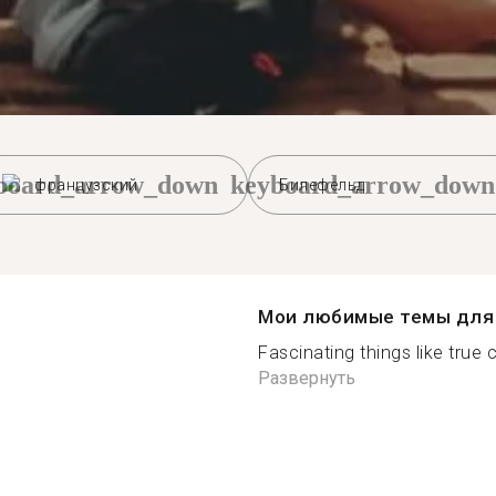
board_arrow_down
keyboard_arrow_down
французский
Билефельд
Мои любимые темы для 
Fascinating things like true c
Развернуть