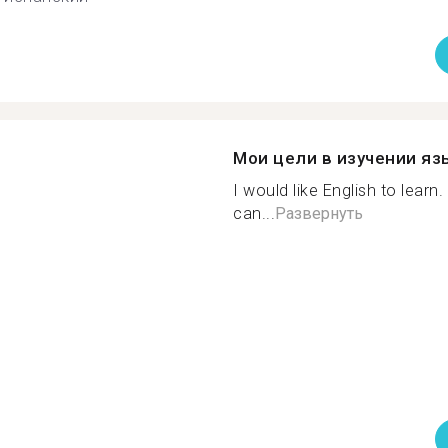
Мои цели в изучении яз
I would like English to lear
can...
Развернуть