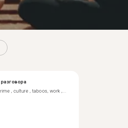
разговора
rime , culture , taboos, work ,...