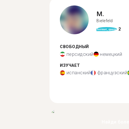
M.
Bielefeld
2
format_quote
СВОБОДНЫЙ
персидский
немецкий
ИЗУЧАЕТ
испанский
французский
Найди бол