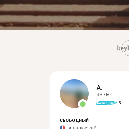
key
A.
Bielefeld
3
format_quote
СВОБОДНЫЙ
французский