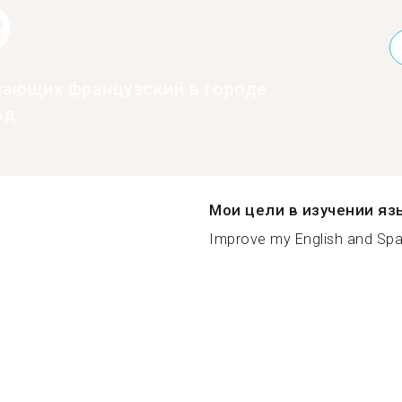
9
нающих французский в городе
ьд
Мои цели в изучении яз
Improve my English and Span