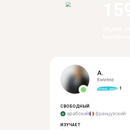
15
людей, з
Билефел
A.
Bielefeld
1
format_quote
СВОБОДНЫЙ
арабский
французский
ИЗУЧАЕТ