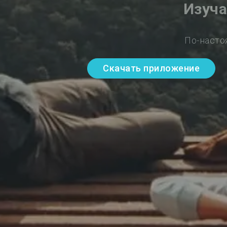
Изуча
По-насто
Скачать приложение