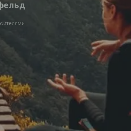
ефельд
осителями