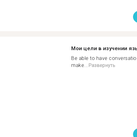
Мои цели в изучении яз
Be able to have conversati
make...
Развернуть