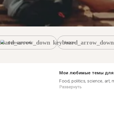
board_arrow_down
keyboard_arrow_down
французский
Акрон
Мои любимые темы для 
Food, politics, science, art,
Развернуть