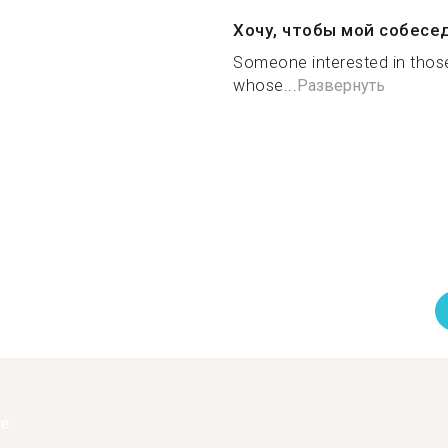
Хочу, чтобы мой собесе
Someone interested in those
whose...
Развернуть
ее