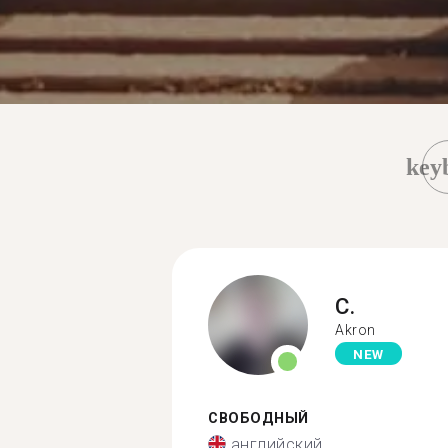
key
C.
Akron
NEW
СВОБОДНЫЙ
английский