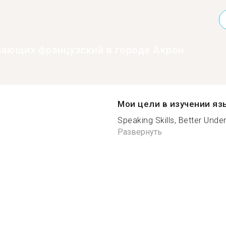
нающих французский в городе Акрон
Мои цели в изучении яз
Speaking Skills, Better Under
Развернуть