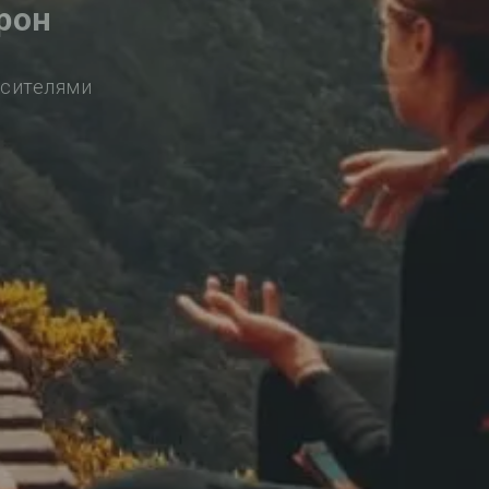
рон
осителями