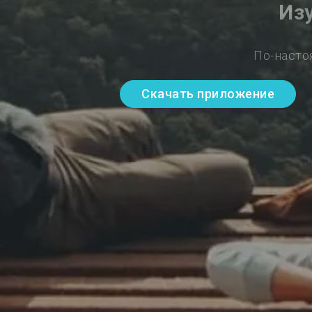
Из
По-насто
Скачать приложение