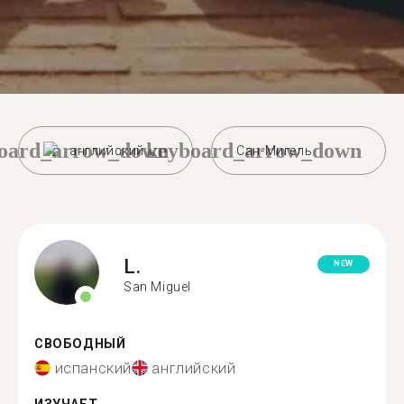
oard_arrow_down
keyboard_arrow_down
английский
Сан-Мигель
L.
NEW
San Miguel
СВОБОДНЫЙ
испанский
английский