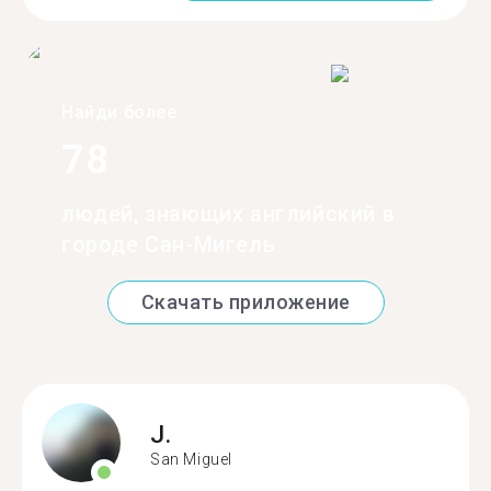
Найди более
78
людей, знающих английский в
городе Сан-Мигель
Скачать приложение
J.
San Miguel